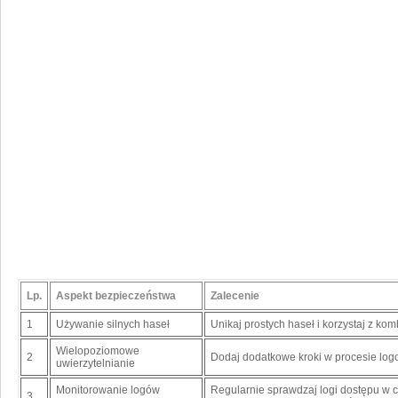
Lp.
Aspekt ⁢bezpieczeństwa
Zalecenie
1
Używanie silnych‍ haseł
Unikaj prostych haseł ‌i korzystaj z kombin
Wielopoziomowe
2
Dodaj dodatkowe⁤ kroki w procesie logo
⁢uwierzytelnianie
Monitorowanie ⁤logów
Regularnie sprawdzaj logi dostępu w c
3