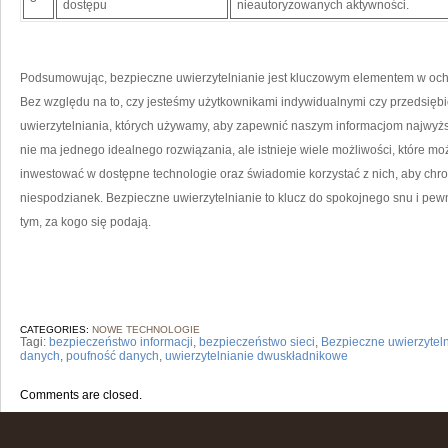
dostępu
nieautoryzowanych aktywności.
Podsumowując, bezpieczne uwierzytelnianie jest kluczowym elementem w ​ochron
Bez względu na to, czy jesteśmy użytkownikami indywidualnymi czy ‍przedsięb
uwierzytelniania, których używamy, aby zapewnić⁢ naszym informacjom najwyż
nie ma jednego idealnego rozwiązania, ale⁣ istnieje ‍wiele możliwości, które‌
inwestować w⁤ dostępne ​technologie ‍oraz świadomie korzystać z nich,⁤ aby chr
‌niespodzianek. Bezpieczne uwierzytelnianie to klucz do ⁤spokojnego ⁣snu i pew
tym, za kogo się podają.
CATEGORIES:
NOWE TECHNOLOGIE
Tagi:
bezpieczeństwo informacji
,
bezpieczeństwo sieci
,
Bezpieczne uwierzytel
danych
,
poufność danych
,
uwierzytelnianie dwuskładnikowe
Comments are closed.