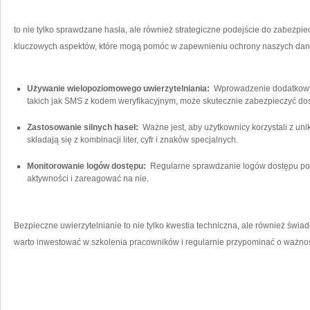
to nie tylko sprawdzane​ hasła, ale również strategiczne podejście⁣ do zabezpie
kluczowych aspektów, które mogą pomóc w zapewnieniu ochrony naszych dan
Używanie wielopoziomowego uwierzytelniania:
⁢ Wprowadzenie dodatkowyc
takich jak SMS​ z kodem weryfikacyjnym,⁢ może skutecznie zabezpieczyć dos
Zastosowanie silnych⁤ haseł:
‌ Ważne jest, aby użytkownicy⁢ korzystali z uni
⁤składają​ się z kombinacji ‌liter, cyfr i​ znaków specjalnych.
Monitorowanie logów dostępu:
⁢ Regularne sprawdzanie ⁢logów dostępu p
aktywności i zareagować na⁣ nie.
Bezpieczne uwierzytelnianie ‌to nie tylko kwestia techniczna, ale również świa
⁣warto inwestować‍ w szkolenia pracowników ‍i regularnie przypominać o ważno