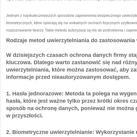
Jednym ‍z najskuteczniejszych sposobów zapewnienia bezpiecznego ⁢uwierzytelni
biometrycznych, które ⁣opierają się na ‍unikalnych cechach⁢ fizycznych ⁤użytkown
rozpoznawanie twarzy.⁤ Takie metody autoryzacji są nie do podrobienia i‍ zap
Rodzaje metod uwierzytelniania do⁢ zastosowania‍ w
W dzisiejszych czasach ⁤ochrona danych firmy staj
kluczowa. ​Dlatego warto zastanowić się nad ⁤róż
uwierzytelniania, które‌ można zastosować, aby z
informacje przed nieautoryzowanym dostępem.
1.
Hasła jednorazowe:
Metoda ta polega⁣ na wyge
hasła,‍ które jest ważne⁢ tylko‌ przez krótki okres 
sposób ⁢na ochronę danych, ponieważ nie⁣ można‍
w przyszłości.
2.
Biometryczne uwierzytelnianie:
‌Wykorzystanie 