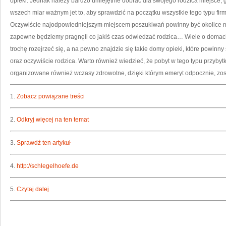
opieki. Jednak należy bardzo umiejętnie dobrać dla swojego rodzica miejsce,
wszech miar ważnym jet to, aby sprawdzić na początku wszystkie tego typu firm
Oczywiście najodpowiedniejszym miejscem poszukiwań powinny być okolice 
zapewne będziemy pragnęli co jakiś czas odwiedzać rodzica… Wiele o domach
trochę rozejrzeć się, a na pewno znajdzie się takie domy opieki, które powi
oraz oczywiście rodzica. Warto również wiedzieć, że pobyt w tego typu przybytk
organizowane również wczasy zdrowotne, dzięki którym emeryt odpocznie, zost
1.
Zobacz powiązane treści
2.
Odkryj więcej na ten temat
3.
Sprawdź ten artykuł
4.
http://schlegelhoefe.de
5.
Czytaj dalej