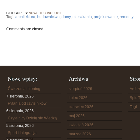
CATEGORIES:
NOWE TECHNOLOGIE
Tagi:
architektura
,
budownictwo
,
domy
,
mieszkania
,
projektowanie
,
remonty
Comments are closed.
Nowe wpisy:
Archiwa
Stro
Ćwiczenia i trening
sierpień 2026
Arch
7 sierpnia, 2026
lipiec 2026
Spis T
Pytania od czytelników
czerwiec 2026
Tagi
6 sierpnia, 2026
maj 2026
Czytelnicy Dzielą się Wiedzą
kwiecień 2026
5 sierpnia, 2026
Sport i Integracja
marzec 2026