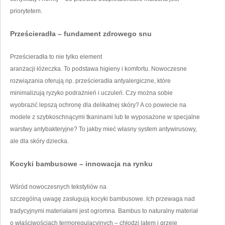
priorytetem.
Prześcieradła – fundament zdrowego snu
Prześcieradła to nie tylko element
aranżacji łóżeczka. To podstawa higieny i komfortu. Nowoczesne
rozwiązania oferują np. prześcieradła antyalergiczne, które
minimalizują ryzyko podrażnień i uczuleń. Czy można sobie
wyobrazić lepszą ochronę dla delikatnej skóry? A co powiecie na
modele z szybkoschnącymi tkaninami lub te wyposażone w specjalne
warstwy antybakteryjne? To jakby mieć własny system antywirusowy,
ale dla skóry dziecka.
Kocyki bambusowe – innowacja na rynku
Wśród nowoczesnych tekstyliów na
szczególną uwagę zasługują kocyki bambusowe. Ich przewaga nad
tradycyjnymi materiałami jest ogromna. Bambus to naturalny materiał
o właściwościach termoregulacyjnych – chłodzi latem i grzeje