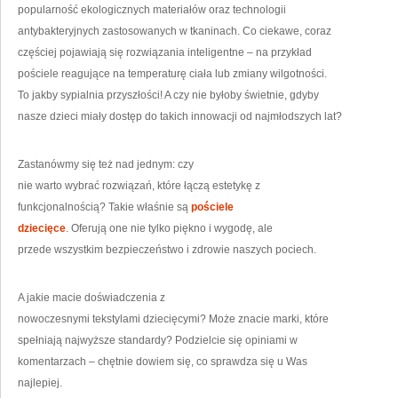
popularność ekologicznych materiałów oraz technologii
antybakteryjnych zastosowanych w tkaninach. Co ciekawe, coraz
częściej pojawiają się rozwiązania inteligentne – na przykład
pościele reagujące na temperaturę ciała lub zmiany wilgotności.
To jakby sypialnia przyszłości! A czy nie byłoby świetnie, gdyby
nasze dzieci miały dostęp do takich innowacji od najmłodszych lat?
Zastanówmy się też nad jednym: czy
nie warto wybrać rozwiązań, które łączą estetykę z
funkcjonalnością? Takie właśnie są
pościele
dziecięce
. Oferują one nie tylko piękno i wygodę, ale
przede wszystkim bezpieczeństwo i zdrowie naszych pociech.
A jakie macie doświadczenia z
nowoczesnymi tekstylami dziecięcymi? Może znacie marki, które
spełniają najwyższe standardy? Podzielcie się opiniami w
komentarzach – chętnie dowiem się, co sprawdza się u Was
najlepiej.