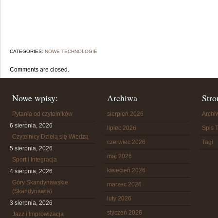
CATEGORIES:
NOWE TECHNOLOGIE
Comments are closed.
Nowe wpisy:
Archiwa
Stro
Pytania od czytelników
sierpień 2026
Arch
6 sierpnia, 2026
lipiec 2026
Spis T
Czytelnicy Dzielą się Wiedzą
czerwiec 2026
Tagi
5 sierpnia, 2026
maj 2026
Sport i Integracja
kwiecień 2026
4 sierpnia, 2026
Góry Skandynawskie
marzec 2026
(Skandynawia)
luty 2026
3 sierpnia, 2026
styczeń 2026
Jazz i Improwizacja