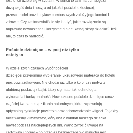
jest to, co dzieje się w sypialni. W końcu to tam maluch spędza
dużą część dnia i nocy, a od jakości pościeli dziecięcej,
prześcieradeł oraz kocyków bambusowych zależy jego komfort i
zdrowie. Czy zastanawialiście się kiedyś, jakie rozwiązania są
naprawdę nowoczesne i korzystne dla delikatnej skóry dziecka? Jeśli
nie, to czas to nadrobić.
Pościele dziecięce – więcej niż tylko
estetyka
W dzisiejszych czasach wybór pościeli
dziecięcej przypomina wybieranie luksusowego materaca do hotelu
pięciogwiazdkowego. Nie chodzi już tylko o kolor czy motyw z
ulubioną postacią z bajki. Liczy się materiał, technologia
wykonania i funkcjonalność. Nowoczesne pościele dziecięce coraz
częściej tworzone są z tkanin naturalnych, które zapewniają
optymalną cyrkulację powietrza oraz odprowadzanie wilgoci. To jakby
mieć własny klimatyzator, który dba o komfort naszego dziecka
nawet podczas najcieplejszych dni. Warto zwrócić uwagę na
certyfikaty i normy – bo przecież bezpieczeństwo malucha jest