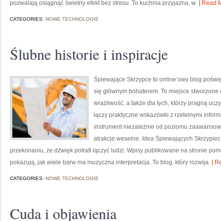
pozwalają osiągnąć świetny efekt bez stresu. To kuchnia przyjazna, w
[ Read M
CATEGORIES:
NOWE TECHNOLOGIE
Ślubne historie i inspiracje
Śpiewające Skrzypce to online’owy blog poświę
się głównym bohaterem. To miejsce stworzone 
wrażliwość, a także dla tych, którzy pragną uc
łączy praktyczne wskazówki z rzetelnymi infor
instrument niezależnie od poziomu zaawansow
atrakcje weselne. Idea Śpiewających Skrzypiec 
przekonaniu, że dźwięk potrafi łączyć ludzi. Wpisy publikowane na stronie p
pokazują, jak wiele barw ma muzyczna interpretacja. To blog, który rozwija
[ Re
CATEGORIES:
NOWE TECHNOLOGIE
Cuda i objawienia