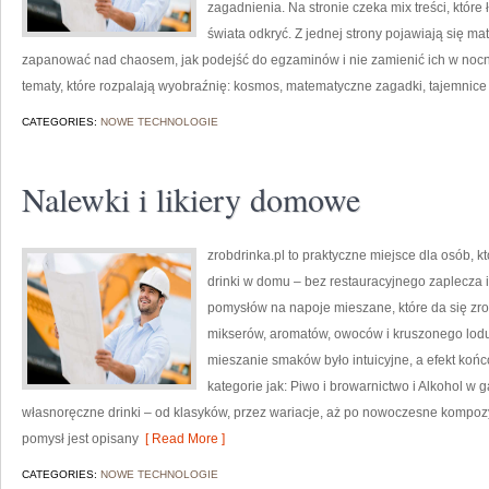
zagadnienia. Na stronie czeka mix treści, któr
świata odkryć. Z jednej strony pojawiają się mate
zapanować nad chaosem, jak podejść do egzaminów i nie zamienić ich w nocną 
tematy, które rozpalają wyobraźnię: kosmos, matematyczne zagadki, tajemnice
CATEGORIES:
NOWE TECHNOLOGIE
Nalewki i likiery domowe
zrobdrinka.pl to praktyczne miejsce dla osób, 
drinki w domu – bez restauracyjnego zaplecza 
pomysłów na napoje mieszane, które da się zrob
mikserów, aromatów, owoców i kruszonego lodu
mieszanie smaków było intuicyjne, a efekt końc
kategorie jak: Piwo i browarnictwo i Alkohol w
własnoręczne drinki – od klasyków, przez wariacje, aż po nowoczesne kompozy
pomysł jest opisany
[ Read More ]
CATEGORIES:
NOWE TECHNOLOGIE