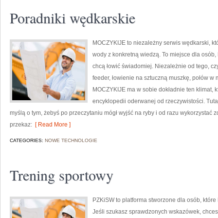
Poradniki wędkarskie
MOCZYKIJE to niezależny serwis wędkarski, któ
wody z konkretną wiedzą. To miejsce dla osób, 
chcą łowić świadomiej. Niezależnie od tego, cz
feeder, łowienie na sztuczną muszkę, połów w
MOCZYKIJE ma w sobie dokładnie ten klimat, kt
encyklopedii oderwanej od rzeczywistości. Tutaj 
myślą o tym, żebyś po przeczytaniu mógł wyjść na ryby i od razu wykorzystać
przekaz:
[ Read More ]
CATEGORIES:
NOWE TECHNOLOGIE
Trening sportowy
PZKiSW to platforma stworzone dla osób, które 
Jeśli szukasz sprawdzonych wskazówek, chces