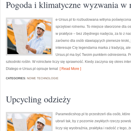
Pogoda i klimatyczne wyzwania w r
e-Ursus.pl to rozbudowana witryna poświęcona
sprzętowi rolnemu. To miejsce stworzone dla o
w praktyce – bez zbędnego nadęcia, za to z na
zarówno dla osób stawiających pierwsze kroki, j
interesuje Cię legendarna marka z tradycją, ale
Ursus.pl ma być Twoim punktem odniesienia. P
szkodniki roślin. W rolnictwie liczy się sprawność. Kiedy zaczyna się okres int
Dlatego e-Ursus.pl opisuje temat
[ Read More ]
CATEGORIES:
NOWE TECHNOLOGIE
Upcycling odzieży
Paramedicshop.pl to przestrzeń dla osób, któr
ubrań tak, by z pozornie zwykłych rzeczy powstaw
liczy się wyobraźnia, praktyka i radość z tego,