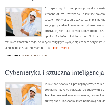
Szczepan.org.pl to blog poświęcony duchowości
temat parafii św. Szczepana. To miejsce powst
codzienność wiary: od ciszy serca, przez liturgię
tradycję z prostym tłumaczeniem, dzięki czemu 
praktykujących, jak i do tych, którzy dopiero szu
opieka i Papieże i ich dziedzictwo. Na łamach 
rozumieć znaczenie tego, co w życiu religijnym wydaje się czasem oczywiste.
Jezusa, pokazując, że wiara nie jest
[ Read More ]
CATEGORIES:
NOWE TECHNOLOGIE
Cybernetyka i sztuczna inteligencja
To miejsce powstało z prostej myśli: wiedza nie
popularnonaukowy pokazuje, że zdobywanie um
Jeśli kiedykolwiek miałeś wrażenie, że szkolne 
przystępne tłumaczenia, które pomagają poukł