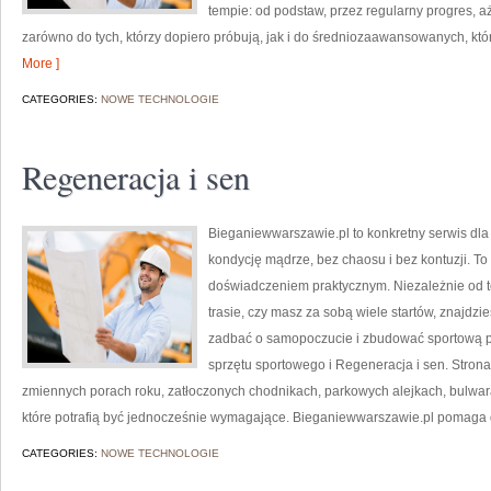
tempie: od podstaw, przez regularny progres, aż
zarówno do tych, którzy dopiero próbują, jak i do średniozaawansowanych, k
More ]
CATEGORIES:
NOWE TECHNOLOGIE
Regeneracja i sen
Bieganiewwarszawie.pl to konkretny serwis dla o
kondycję mądrze, bez chaosu i bez kontuzji. To 
doświadczeniem praktycznym. Niezależnie od t
trasie, czy masz za sobą wiele startów, znajd
zadbać o samopoczucie i zbudować sportową p
sprzętu sportowego i Regeneracja i sen. Strona
zmiennych porach roku, zatłoczonych chodnikach, parkowych alejkach, bulwarac
które potrafią być jednocześnie wymagające. Bieganiewwarszawie.pl pomaga
CATEGORIES:
NOWE TECHNOLOGIE