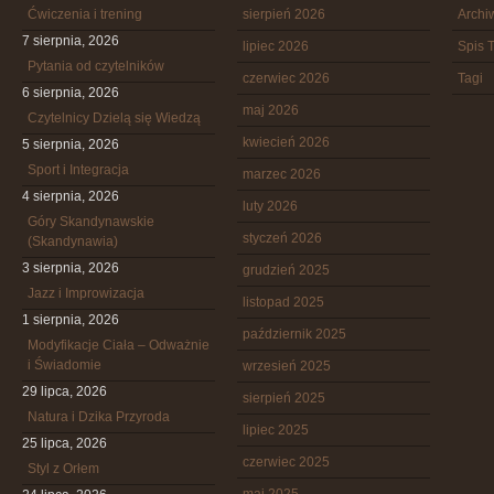
Ćwiczenia i trening
sierpień 2026
Arch
7 sierpnia, 2026
lipiec 2026
Spis T
Pytania od czytelników
czerwiec 2026
Tagi
6 sierpnia, 2026
maj 2026
Czytelnicy Dzielą się Wiedzą
kwiecień 2026
5 sierpnia, 2026
Sport i Integracja
marzec 2026
4 sierpnia, 2026
luty 2026
Góry Skandynawskie
styczeń 2026
(Skandynawia)
3 sierpnia, 2026
grudzień 2025
Jazz i Improwizacja
listopad 2025
1 sierpnia, 2026
październik 2025
Modyfikacje Ciała – Odważnie
i Świadomie
wrzesień 2025
29 lipca, 2026
sierpień 2025
Natura i Dzika Przyroda
lipiec 2025
25 lipca, 2026
czerwiec 2025
Styl z Orłem