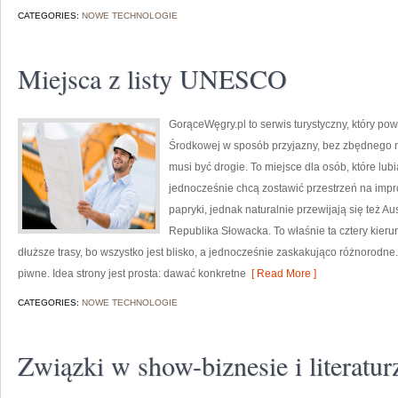
CATEGORIES:
NOWE TECHNOLOGIE
Miejsca z listy UNESCO
GorąceWęgry.pl to serwis turystyczny, który po
Środkowej w sposób przyjazny, bez zbędnego 
musi być drogie. To miejsce dla osób, które lub
jednocześnie chcą zostawić przestrzeń na impro
papryki, jednak naturalnie przewijają się też A
Republika Słowacka. To właśnie ta cztery kieru
dłuższe trasy, bo wszystko jest blisko, a jednocześnie zaskakująco różnorodne.
piwne. Idea strony jest prosta: dawać konkretne
[ Read More ]
CATEGORIES:
NOWE TECHNOLOGIE
Związki w show-biznesie i literatur