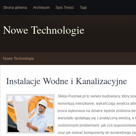
Strona główna
Archiwum
Spis Treści
Tagi
Nowe Technologie
Nowe Technologie
Instalacje Wodne i Kanalizacyjne
Sklep-Pusmak.pl to serwis budowlany, który pow
remontują mieszkanie, wykańczają wnętrza alb
praca wykonana na działce będzie zrobiona bez
warsztatu spotykają się z praktyczną wiedzą, a t
codziennymi problemami: jak coś wypoziomować,
oraz jak dobrać komponenty do konkretnego zad