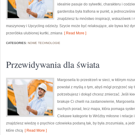
idealnie pasuje do sylwetki, charakteru i codzi
garderoba była trafiona w punkt, a jednocześni
znajdziesz tu mnóstwo inspiracji, wskazówek i 
maszynowy i Upcycling odzieży. Szycie może być relaksujące, ale bywa też d
przeróbka ulubionej kurtki, zmiana
[ Read More ]
CATEGORIES:
NOWE TECHNOLOGIE
Przewidywania dla świata
Margoseila to przestrzeń w sieci, w którym rozu
powstał z myślą o tym, abyś mógł przyjrzeć się t
potrzebujesz i dokąd chcesz zmierzać. Jeśli ki
brakuje Ci chwili na zastanowienie, Margoseila j
suchych porad, lecz mapa, która pomaga syste
Ciekawe kategorie to Wróżby miłosne i relacje
znajdziesz wiedzę o psychice człowieka podaną tak, by była zrozumiała, a je
które chcą
[ Read More ]