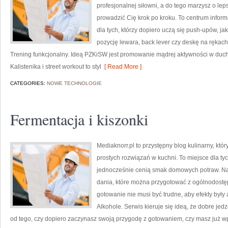
profesjonalnej siłowni, a do tego marzysz o lepsz
prowadzić Cię krok po kroku. To centrum infor
dla tych, którzy dopiero uczą się push-upów, jak
pozycję lewara, back lever czy deskę na rękac
Trening funkcjonalny. Ideą PZKiSW jest promowanie mądrej aktywności w du
Kalistenika i street workout to styl
[ Read More ]
CATEGORIES:
NOWE TECHNOLOGIE
Fermentacja i kiszonki
Mediaknorr.pl to przystępny blog kulinarny, kt
prostych rozwiązań w kuchni. To miejsce dla ty
jednocześnie cenią smak domowych potraw. Na s
dania, które można przygotować z ogólnodostęp
gotowanie nie musi być trudne, aby efekty były
Alkohole. Serwis kieruje się ideą, że dobre jed
od tego, czy dopiero zaczynasz swoją przygodę z gotowaniem, czy masz już wpr