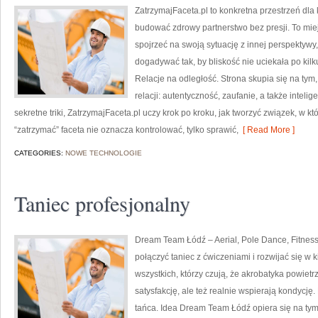
ZatrzymajFaceta.pl to konkretna przestrzeń dla k
budować zdrowy partnerstwo bez presji. To mie
spojrzeć na swoją sytuację z innej perspektywy
dogadywać tak, by bliskość nie uciekała po kilk
Relacje na odległość. Strona skupia się na ty
relacji: autentyczność, zaufanie, a także intel
sekretne triki, ZatrzymajFaceta.pl uczy krok po kroku, jak tworzyć związek, w k
“zatrzymać” faceta nie oznacza kontrolować, tylko sprawić,
[ Read More ]
CATEGORIES:
NOWE TECHNOLOGIE
Taniec profesjonalny
Dream Team Łódź – Aerial, Pole Dance, Fitness 
połączyć taniec z ćwiczeniami i rozwijać się w 
wszystkich, którzy czują, że akrobatyka powietrz
satysfakcję, ale też realnie wspierają kondycję.
tańca. Idea Dream Team Łódź opiera się na ty