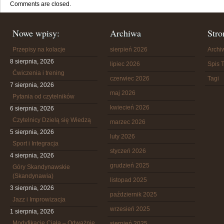
Comments are closed.
Nowe wpisy:
Archiwa
Stro
Przepisy na kolacje
sierpień 2026
Arch
8 sierpnia, 2026
lipiec 2026
Spis T
Ćwiczenia i trening
czerwiec 2026
Tagi
7 sierpnia, 2026
maj 2026
Pytania od czytelników
kwiecień 2026
6 sierpnia, 2026
Czytelnicy Dzielą się Wiedzą
marzec 2026
5 sierpnia, 2026
luty 2026
Sport i Integracja
styczeń 2026
4 sierpnia, 2026
grudzień 2025
Góry Skandynawskie
(Skandynawia)
listopad 2025
3 sierpnia, 2026
październik 2025
Jazz i Improwizacja
wrzesień 2025
1 sierpnia, 2026
Modyfikacje Ciała – Odważnie
sierpień 2025