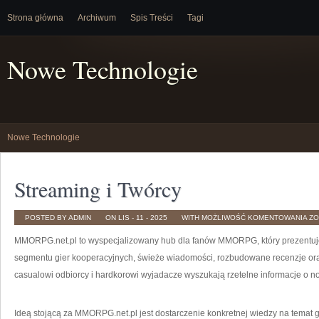
Strona główna
Archiwum
Spis Treści
Tagi
Nowe Technologie
Nowe Technologie
Streaming i Twórcy
ST
POSTED BY ADMIN
ON LIS - 11 - 2025
WITH
MOŻLIWOŚĆ KOMENTOWANIA
ZO
I
TW
MMORPG.net.pl to wyspecjalizowany hub dla fanów MMORPG, który prezentuje 
segmentu gier kooperacyjnych, świeże wiadomości, rozbudowane recenzje oraz
casualowi odbiorcy i hardkorowi wyjadacze wyszukają rzetelne informacje o 
Ideą stojącą za MMORPG.net.pl jest dostarczenie konkretnej wiedzy na temat g