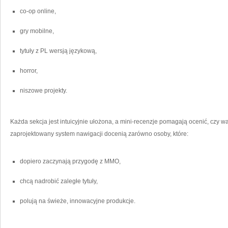
co-op online,
gry mobilne,
tytuły z PL wersją językową,
horror,
niszowe projekty.
Każda sekcja jest intuicyjnie ułożona, a mini-recenzje pomagają ocenić, czy wa
zaprojektowany system nawigacji docenią zarówno osoby, które:
dopiero zaczynają przygodę z MMO,
chcą nadrobić zaległe tytuły,
polują na świeże, innowacyjne produkcje.