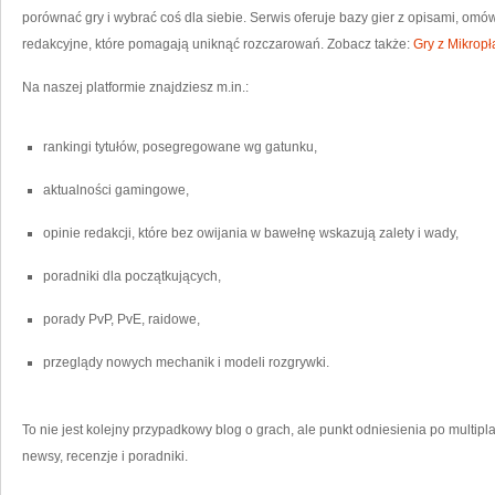
porównać gry i wybrać coś dla siebie. Serwis oferuje bazy gier z opisami, om
redakcyjne, które pomagają uniknąć rozczarowań. Zobacz także:
Gry z Mikropł
Na naszej platformie znajdziesz m.in.:
rankingi tytułów, posegregowane wg gatunku,
aktualności gamingowe,
opinie redakcji, które bez owijania w bawełnę wskazują zalety i wady,
poradniki dla początkujących,
porady PvP, PvE, raidowe,
przeglądy nowych mechanik i modeli rozgrywki.
To nie jest kolejny przypadkowy blog o grach, ale punkt odniesienia po multip
newsy, recenzje i poradniki.