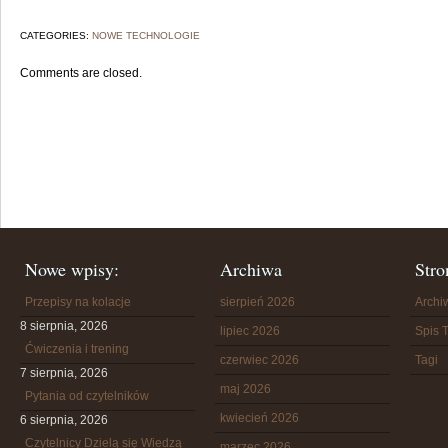
CATEGORIES:
NOWE TECHNOLOGIE
Comments are closed.
Nowe wpisy:
Archiwa
Stro
Przepisy na kolacje
sierpień 2026
Arch
8 sierpnia, 2026
lipiec 2026
Spis T
Ćwiczenia i trening
czerwiec 2026
Tagi
7 sierpnia, 2026
maj 2026
Pytania od czytelników
kwiecień 2026
6 sierpnia, 2026
Czytelnicy Dzielą się Wiedzą
marzec 2026