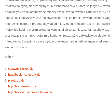
odszukane na strychu, przynależały na przykład do prababci. Musimy nauczyć
nadzwyczajnych, nieprzeciętnych, nieschematycznych, które są jedyne w swoim
dodatki typu szkło laminowane miedzy szafki. Warto również zadbać o to, by 
siebie, też kolorystycznie. A nie zawsze jest to takie proste. W wyposażeniu w
mianownik ozdób, które nadają wygląd mieszkaniu. Czasami takim mianowniki
motyw lub kabina prysznicowa na wymiar. Miejsce zamieszkania ma obowiązek 
znajdować się w nim chaotycznie kupione rzeczy, które całkowicie do siebie 
mieszkanie. Sprawimy, że nie będzie ono wspaniale umeblowanym wnętrzem a
siebie ozdobami.
źródło:
———————————
1.
sprawdź szczegóły
2.
http://bostoncompany.de
3.
przejdź dalej
4.
http://brandes-foto.de
5.
http://breidenbach-maschinen.de