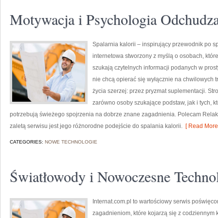
Motywacja i Psychologia Odchudza
Spalarnia kalorii – inspirujący przewodnik po spa
internetowa stworzony z myślą o osobach, któr
szukają czytelnych informacji podanych w prosty
nie chcą opierać się wyłącznie na chwilowych t
życia szerzej: przez pryzmat suplementacji. St
zarówno osoby szukające podstaw, jak i tych, k
potrzebują świeżego spojrzenia na dobrze znane zagadnienia. Polecam Relaks 
zaletą serwisu jest jego różnorodne podejście do spalania kalorii.
[ Read More 
CATEGORIES:
NOWE TECHNOLOGIE
Światłowody i Nowoczesne Techno
Internat.com.pl to wartościowy serwis poświęc
zagadnieniom, które kojarzą się z codziennym 