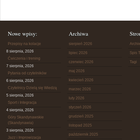
Nowe wpisy:
Archiwa
Stro
Przepisy na kolacje
sierpień 2026
Arch
8 sierpnia, 2026
lipiec 2026
Spis T
Ćwiczenia i trening
czerwiec 2026
Tagi
7 sierpnia, 2026
maj 2026
Pytania od czytelników
kwiecień 2026
6 sierpnia, 2026
Czytelnicy Dzielą się Wiedzą
marzec 2026
5 sierpnia, 2026
luty 2026
Sport i Integracja
styczeń 2026
4 sierpnia, 2026
grudzień 2025
Góry Skandynawskie
(Skandynawia)
listopad 2025
3 sierpnia, 2026
październik 2025
Jazz i Improwizacja