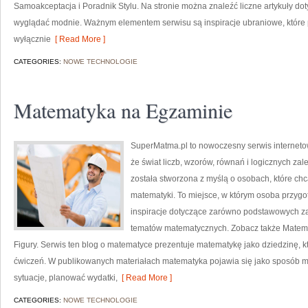
Samoakceptacja i Poradnik Stylu. Na stronie można znaleźć liczne artykuły do
wyglądać modnie. Ważnym elementem serwisu są inspiracje ubraniowe, które p
wyłącznie
[ Read More ]
CATEGORIES:
NOWE TECHNOLOGIE
Matematyka na Egzaminie
SuperMatma.pl to nowoczesny serwis interneto
że świat liczb, wzorów, równań i logicznych zal
została stworzona z myślą o osobach, które c
matematyki. To miejsce, w którym osoba przyg
inspiracje dotyczące zarówno podstawowych z
tematów matematycznych. Zobacz także Matemat
Figury. Serwis ten blog o matematyce prezentuje matematykę jako dziedzinę, kt
ćwiczeń. W publikowanych materiałach matematyka pojawia się jako sposób 
sytuacje, planować wydatki,
[ Read More ]
CATEGORIES:
NOWE TECHNOLOGIE