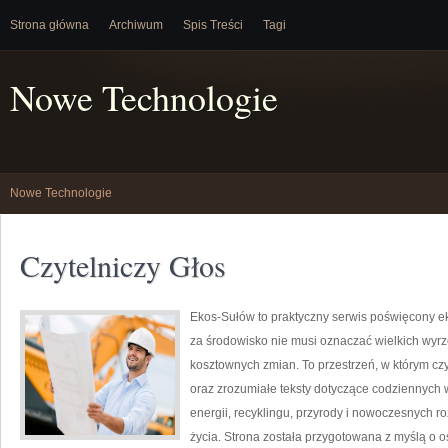
Strona główna
Archiwum
Spis Treści
Tagi
Nowe Technologie
Nowe Technologie
Czytelniczy Głos
Ekos-Sułów to praktyczny serwis poświęcony ek
za środowisko nie musi oznaczać wielkich wyr
kosztownych zmian. To przestrzeń, w którym cz
oraz zrozumiałe teksty dotyczące codziennych
energii, recyklingu, przyrody i nowoczesnych r
życia. Strona została przygotowana z myślą o