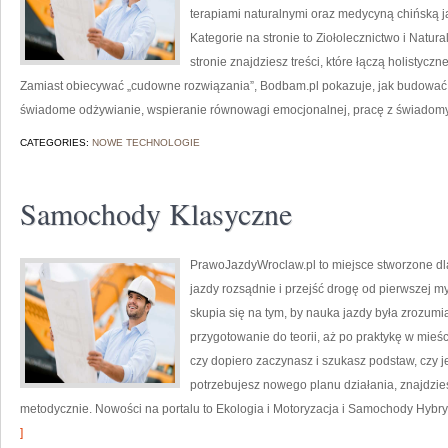
terapiami naturalnymi oraz medycyną chińską 
Kategorie na stronie to Ziołolecznictwo i Natu
stronie znajdziesz treści, które łączą holistycz
Zamiast obiecywać „cudowne rozwiązania”, Bodbam.pl pokazuje, jak budować s
świadome odżywianie, wspieranie równowagi emocjonalnej, pracę z świado
CATEGORIES:
NOWE TECHNOLOGIE
Samochody Klasyczne
PrawoJazdyWroclaw.pl to miejsce stworzone dl
jazdy rozsądnie i przejść drogę od pierwszej my
skupia się na tym, by nauka jazdy była zrozumi
przygotowanie do teorii, aż po praktykę w mieśc
czy dopiero zaczynasz i szukasz podstaw, czy j
potrzebujesz nowego planu działania, znajdzie
metodycznie. Nowości na portalu to Ekologia i Motoryzacja i Samochody Hybry
]