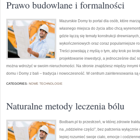
Prawo budowlane i formalności
Mazurskie Domy to portal dla osób, które marz
własnego miejsca do życia albo chcą wyremont
gdzie łączą się tematy konstrukcji drewnianych
wykończeniowych oraz coraz popularniejsze r
Treści powstają z myślą o tym, aby krok po kro
projektowanie inwestycji, a jednocześnie dać so
można wdrożyć w swoim nieruchomości. Na stronie znajdziesz między innymi 
domu i Domy z bali – tradycja i nowoczesność. W centrum zainteresowania są
CATEGORIES:
NOWE TECHNOLOGIE
Naturalne metody leczenia bólu
Bodbam.pl to przestrzeń, w której zdrowie trakt
na „oddzielne części”, bez patrzenia wyłącznie 
lepiej rozumieć swoje ciało, emocje i codzienne 