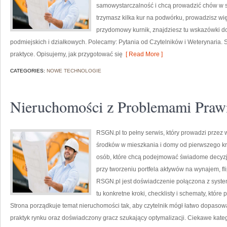
samowystarczalność i chcą prowadzić chów w s
trzymasz kilka kur na podwórku, prowadzisz wi
przydomowy kurnik, znajdziesz tu wskazówki d
podmiejskich i działkowych. Polecamy: Pytania od Czytelników i Weterynaria.
praktyce. Opisujemy, jak przygotować się
[ Read More ]
CATEGORIES:
NOWE TECHNOLOGIE
Nieruchomości z Problemami Praw
RSGN.pl to pełny serwis, który prowadzi przez
środków w mieszkania i domy od pierwszego krok
osób, które chcą podejmować świadome decyzje
przy tworzeniu portfela aktywów na wynajem, fl
RSGN.pl jest doświadczenie połączona z syste
tu konkretne kroki, checklisty i schematy, któr
Strona porządkuje temat nieruchomości tak, aby czytelnik mógł łatwo dopasować
praktyk rynku oraz doświadczony gracz szukający optymalizacji. Ciekawe kateg