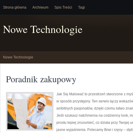
Strona główna
Archiwum
Spis Treści
Tagi
Nowe Technologie
Nowe Technologie
Poradnik zakupowy
Jak Się Malować to przestrzeń stworzone z myś
w sposób przystępny. Ten serwis łączy wskazów
ambitnych pasjonatów, dzięki czemu łatwo zna
Jeśli szukasz natchnienia na codzienny look, m
prostu lepiej zrozumieć, co działa przy Twojej 
jasne wyjaśnienia. Polecamy Brwi i rzęsy – styli