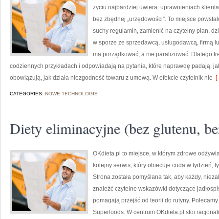
życiu najbardziej uwiera: uprawnieniach klien
bez zbędnej „urzędowości”. To miejsce powstało 
suchy regulamin, zamienić na czytelny plan, dz
w sporze ze sprzedawcą, usługodawcą, firmą lub
ma porządkować, a nie paraliżować. Dlatego tr
codziennych przykładach i odpowiadają na pytania, które naprawdę padają: ja
obowiązują, jak działa niezgodność towaru z umową. W efekcie czytelnik nie
[ 
CATEGORIES:
NOWE TECHNOLOGIE
Diety eliminacyjne (bez glutenu, be
OKdieta.pl to miejsce, w którym zdrowe odżywian
kolejny serwis, który obiecuje cuda w tydzień, 
Strona została pomyślana tak, aby każdy, niez
znaleźć czytelne wskazówki dotyczące jadłospisu
pomagają przejść od teorii do rutyny. Polecamy d
Superfoods. W centrum OKdieta.pl stoi racjonal