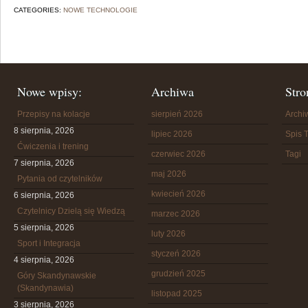
CATEGORIES:
NOWE TECHNOLOGIE
Nowe wpisy:
Archiwa
Stro
Przepisy na kolacje
sierpień 2026
Arch
8 sierpnia, 2026
lipiec 2026
Spis T
Ćwiczenia i trening
czerwiec 2026
Tagi
7 sierpnia, 2026
maj 2026
Pytania od czytelników
kwiecień 2026
6 sierpnia, 2026
Czytelnicy Dzielą się Wiedzą
marzec 2026
5 sierpnia, 2026
luty 2026
Sport i Integracja
styczeń 2026
4 sierpnia, 2026
grudzień 2025
Góry Skandynawskie
(Skandynawia)
listopad 2025
3 sierpnia, 2026