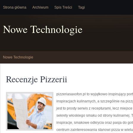
Strona główna
Archiwum
Spis Treści
Tagi
Nowe Technologie
Nowe Technologie
Recenzje Pizzerii
pizzeriasaxofon.pl to wyjątkowo inspirujący port
inspiracjach kulinarnych, a szczególnie na pizz
jest to prosty serwis z recepturami, lecz miejs
sekrety włoskiego smaku od strony kulinarnej. T
inspiracje, smakowe odkrycia oraz pasja do got
centrum zainteresowania stanowi pizza w wielu 