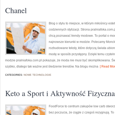
Chanel
Blog o stylu to miejsce, w którym miłośnicy est
codziennych stylizacji. Strona pralniafoka.com.
chcą poznawać trendy modowe. To portal o mod
najnowsze kierunki w modzie. Polecamy Moncler
rozbudowane teksty, które dotyczą świata ubioru
modę w sposób przystępny. Dzięki temu czyteln
modzie pralniafoka.com.pl pokazuje, że moda nie musi być skomplikowana. Ś
szybko, dlatego tak ważne jest śledzenie trendów. Na blogu można
[ Read Mor
CATEGORIES:
NOWE TECHNOLOGIE
Keto a Sport i Aktywność Fizyczna
FoodForce to centrum zakupów low carb stworzo
bez poczucia, że ciągle z czegoś rezygnują. To