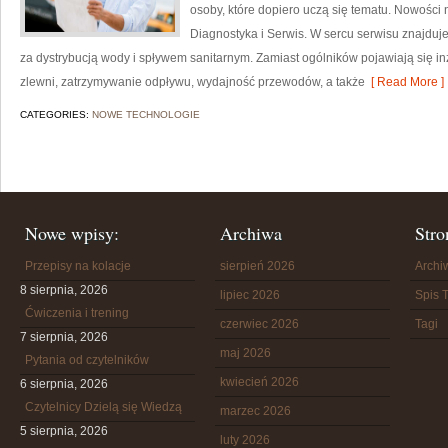
osoby, które dopiero uczą się tematu. Nowości 
Diagnostyka i Serwis. W sercu serwisu znajduje
za dystrybucją wody i spływem sanitarnym. Zamiast ogólników pojawiają się in
zlewni, zatrzymywanie odpływu, wydajność przewodów, a także
[ Read More ]
CATEGORIES:
NOWE TECHNOLOGIE
Nowe wpisy:
Archiwa
Stro
Przepisy na kolacje
sierpień 2026
Arch
8 sierpnia, 2026
lipiec 2026
Spis T
Ćwiczenia i trening
czerwiec 2026
Tagi
7 sierpnia, 2026
maj 2026
Pytania od czytelników
kwiecień 2026
6 sierpnia, 2026
Czytelnicy Dzielą się Wiedzą
marzec 2026
5 sierpnia, 2026
luty 2026