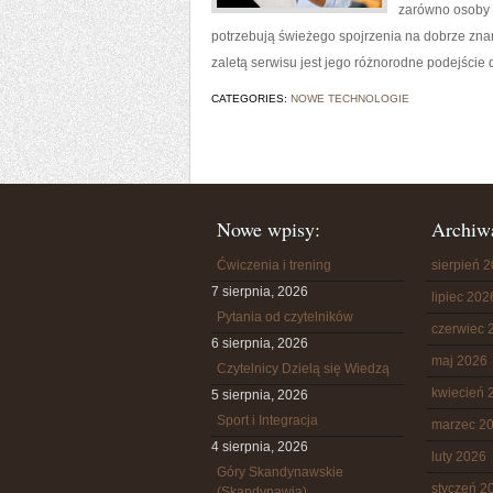
zarówno osoby s
potrzebują świeżego spojrzenia na dobrze znan
zaletą serwisu jest jego różnorodne podejście d
CATEGORIES:
NOWE TECHNOLOGIE
Nowe wpisy:
Archiw
Ćwiczenia i trening
sierpień 
7 sierpnia, 2026
lipiec 202
Pytania od czytelników
czerwiec 
6 sierpnia, 2026
maj 2026
Czytelnicy Dzielą się Wiedzą
kwiecień 
5 sierpnia, 2026
Sport i Integracja
marzec 2
4 sierpnia, 2026
luty 2026
Góry Skandynawskie
styczeń 2
(Skandynawia)