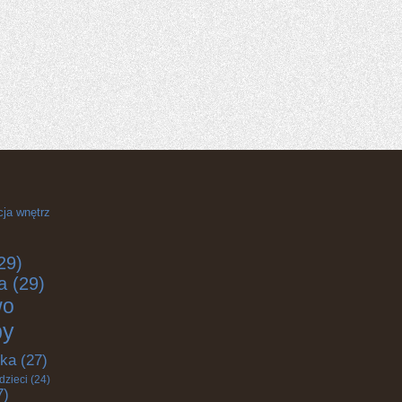
cja wnętrz
29)
a
(29)
wo
by
yka
(27)
dzieci
(24)
7)