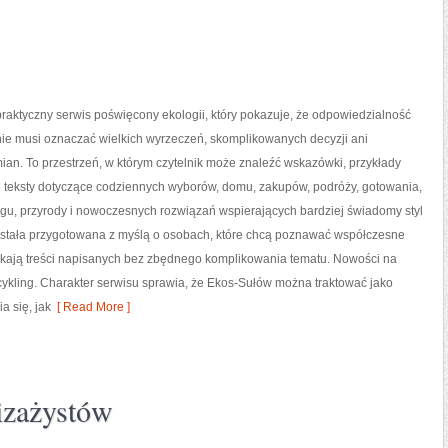
raktyczny serwis poświęcony ekologii, który pokazuje, że odpowiedzialność
nie musi oznaczać wielkich wyrzeczeń, skomplikowanych decyzji ani
an. To przestrzeń, w którym czytelnik może znaleźć wskazówki, przykłady
e teksty dotyczące codziennych wyborów, domu, zakupów, podróży, gotowania,
ingu, przyrody i nowoczesnych rozwiązań wspierających bardziej świadomy styl
została przygotowana z myślą o osobach, które chcą poznawać współczesne
kają treści napisanych bez zbędnego komplikowania tematu. Nowości na
pcykling. Charakter serwisu sprawia, że Ekos-Sułów można traktować jako
a się, jak
[ Read More ]
wizażystów