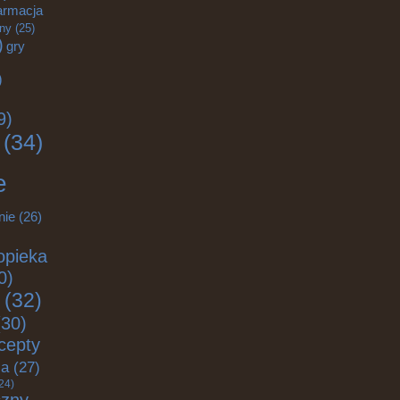
armacja
zny
(25)
)
gry
)
9)
(34)
e
nie
(26)
opieka
0)
(32)
30)
cepty
ja
(27)
24)