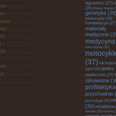
egzaminy
(27)
f
2025
(26)
fitness medyc
genetyka
(29
2025
edukacyjne
(26)
ik 2025
korepetycje
(27
materiały
2025
medyczne
(2
2025
medycyna
5
mieszkanie
(25)
motocykl
2025
(37)
odchudza
2025
opieka
ogród
(25)
025
społeczna
(27)
zdrowotna
(3
profilaktyka
przychodnia
(
re
psychologia
(25)
(30)
rehabilitac
remont
(25)
rodzina
(