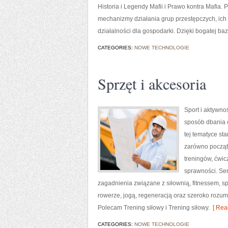
Historia i Legendy Mafii i Prawo kontra Mafia. 
mechanizmy działania grup przestępczych, ich 
działalności dla gospodarki. Dzięki bogatej ba
CATEGORIES:
NOWE TECHNOLOGIE
Sprzęt i akcesoria
Sport i aktywnoś
sposób dbania 
tej tematyce s
zarówno począt
treningów, ćwic
sprawności. Ser
zagadnienia związane z siłownią, fitnessem, s
rowerze, jogą, regeneracją oraz szeroko rozum
Polecam Trening siłowy i Trening siłowy.
[ Rea
CATEGORIES:
NOWE TECHNOLOGIE