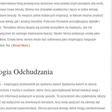
o internetowy blog poświęcony wizażowi oraz praktycznym poradom dla osób,
ywać nowe trendy. Strona ma charakter praktyczny i łączy w sobie tematy
dami beauty. To miejsce pełne kobiecych inspiracji, w którym można znaleźć
ze teksty, jak i analizy trendów. Polecam Poradnik początkującej stylistki i
i. Tematyka strony skupia się przede wszystkim na makijażu, ale nie
yłącznie do samego malowania twarzy. Studio Veriss pokazuje urodę jako
tków. Dzięki temu serwis może być odbierany jako inspirujący magazyn
dów. Na
[ Read More ]
ogia Odchudzania
i – inspirujący przewodnik po spalaniu kalorii Spalarnia kalorii to strona
orzony z myślą o osobach, które chcą uporządkować temat redukcji wagi i
ych informacji podanych w prosty sposób. To przestrzeń dla czytelników, którzy
ć się wyłącznie na chwilowych trendach, lecz wolą spojrzeć na zdrowy styl
przez pryzmat suplementacji. Strona porusza tematy, które mogą zainteresować