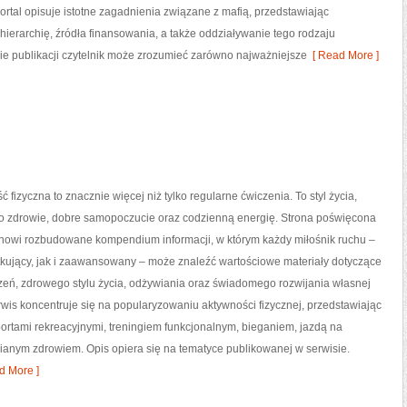
Portal opisuje istotne zagadnienia związane z mafią, przedstawiając
hierarchię, źródła finansowania, a także oddziaływanie tego rodzaju
zie publikacji czytelnik może zrozumieć zarówno najważniejsze
[ Read More ]
ć fizyczna to znacznie więcej niż tylko regularne ćwiczenia. To styl życia,
o zdrowie, dobre samopoczucie oraz codzienną energię. Strona poświęcona
tanowi rozbudowane kompendium informacji, w którym każdy miłośnik ruchu –
kujący, jak i zaawansowany – może znaleźć wartościowe materiały dotyczące
zeń, zdrowego stylu życia, odżywiania oraz świadomego rozwijania własnej
wis koncentruje się na popularyzowaniu aktywności fizycznej, przedstawiając
portami rekreacyjnymi, treningiem funkcjonalnym, bieganiem, jazdą na
ianym zdrowiem. Opis opiera się na tematyce publikowanej w serwisie.
d More ]