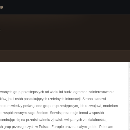
gi
e
owanych grup przestępczych od wielu lat budzi ogromne zainteresowanie
ków, jak i osób poszukujących rzetelnych informacji. Strona stanowi
ntrum wiedzy poświęcone grupom przestępczym, ich rozwojowi, modelom
akże współczesnym zagrożeniom. Serwis prezentuje temat w sposób
centrując się na przedstawieniu zjawisk związanych z działalnością
h grup przestępczych w Polsce, Europie oraz na całym globie. Polecam