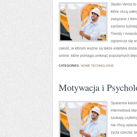
Studio Veriss t
które chcą odkr
związane z tren
zarówno luźniejs
Trendy i nowośc
ogranicza się w
całość, w którym ważne są także estetyka doda
online, które pomaga uniknąć popularnych błę
CATEGORIES:
NOWE TECHNOLOGIE
Motywacja i Psychol
Spalarnia kalori
internetowa stw
szukają czyteln
nie chcą opiera
życia szerzej: 