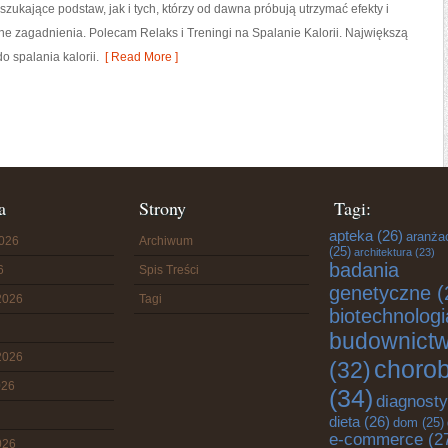
zukające podstaw, jak i tych, którzy od dawna próbują utrzymać efekty i
e zagadnienia. Polecam Relaks i Treningi na Spalanie Kalorii. Największą
o spalania kalorii.
[ Read More ]
a
Strony
Tagi:
apteka
(26)
aranża
2026
Archiwum
(25)
architektura
(23)
badania
6
Spis Treści
genetyczne
(
2026
Tagi
biotechnologi
budownict
2026
choro
(32)
026
(34)
diagnost
dieta
(26)
dom
(25)
e-commerce
(2
026