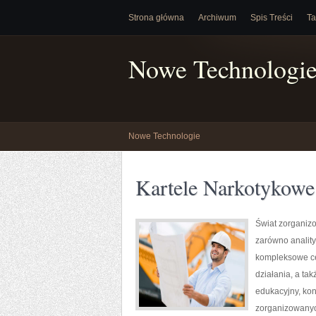
Strona główna
Archiwum
Spis Treści
Ta
Nowe Technologi
Nowe Technologie
Kartele Narkotykowe
Świat zorganiz
zarówno anality
kompleksowe ce
działania, a t
edukacyjny, kon
zorganizowanyc