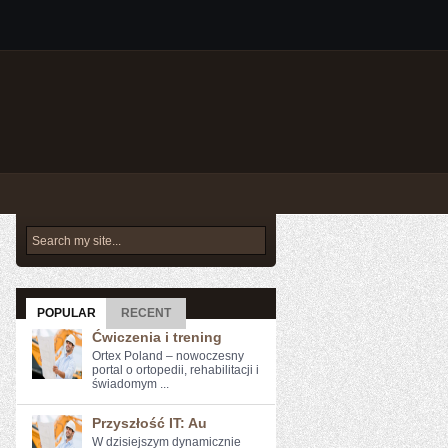
POPULAR
RECENT
Ćwiczenia i trening
Ortex Poland – nowoczesny
portal o ortopedii, rehabilitacji i
świadomym ...
Przyszłość IT: Au
W dzisiejszym‌ dynamicznie‍