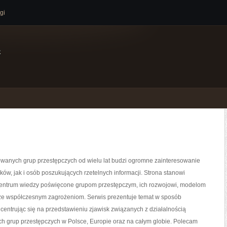
gi
e
owanych grup przestępczych od wielu lat budzi ogromne zainteresowanie
ków, jak i osób poszukujących rzetelnych informacji. Strona stanowi
ntrum wiedzy poświęcone grupom przestępczym, ich rozwojowi, modelom
akże współczesnym zagrożeniom. Serwis prezentuje temat w sposób
centrując się na przedstawieniu zjawisk związanych z działalnością
h grup przestępczych w Polsce, Europie oraz na całym globie. Polecam