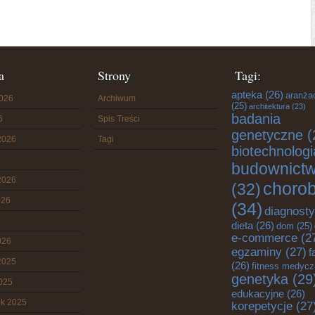
a
Strony
Tagi:
apteka
(26)
aranża
2026
Archiwum
(25)
architektura
(23)
badania
6
Spis Treści
genetyczne
(
2026
Tagi
biotechnologi
budownict
2026
choro
(32)
026
(34)
diagnost
dieta
(26)
dom
(25)
e-commerce
(2
026
egzaminy
(27)
f
2025
(26)
fitness medyc
genetyka
(29
2025
edukacyjne
(26)
ik 2025
korepetycje
(27