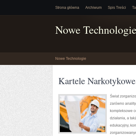
Strona główna
Archiwum
Spis Treści
Ta
Nowe Technologi
Nowe Technologie
Kartele Narkotykowe
Świat zorganiz
zarówno anality
kompleksowe ce
działania, a t
edukacyjny, kon
zorganizowanyc