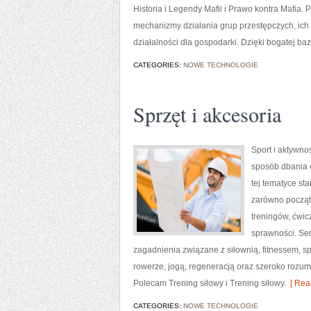
Historia i Legendy Mafii i Prawo kontra Mafia. 
mechanizmy działania grup przestępczych, ich 
działalności dla gospodarki. Dzięki bogatej ba
CATEGORIES:
NOWE TECHNOLOGIE
Sprzęt i akcesoria
Sport i aktywnoś
sposób dbania 
tej tematyce s
zarówno począt
treningów, ćwic
sprawności. Ser
zagadnienia związane z siłownią, fitnessem, s
rowerze, jogą, regeneracją oraz szeroko rozum
Polecam Trening siłowy i Trening siłowy.
[ Rea
CATEGORIES:
NOWE TECHNOLOGIE