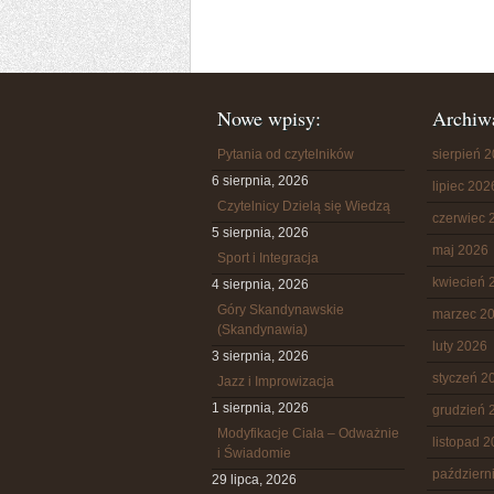
Nowe wpisy:
Archiw
Pytania od czytelników
sierpień 
6 sierpnia, 2026
lipiec 202
Czytelnicy Dzielą się Wiedzą
czerwiec 
5 sierpnia, 2026
maj 2026
Sport i Integracja
kwiecień 
4 sierpnia, 2026
Góry Skandynawskie
marzec 2
(Skandynawia)
luty 2026
3 sierpnia, 2026
styczeń 2
Jazz i Improwizacja
1 sierpnia, 2026
grudzień 
Modyfikacje Ciała – Odważnie
listopad 
i Świadomie
październ
29 lipca, 2026