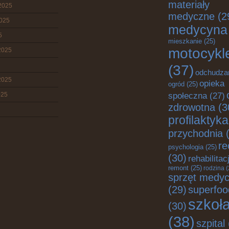
materiały
2025
medyczne
(2
2025
medycyna
5
mieszkanie
(25)
motocykl
2025
(37)
odchudza
2025
opieka
ogród
(25)
025
społeczna
(27)
zdrowotna
(3
profilaktyka
przychodnia
(
re
psychologia
(25)
(30)
rehabilitac
remont
(25)
rodzina
(
sprzęt medy
superfoo
(29)
szkoł
(30)
(38)
szpital