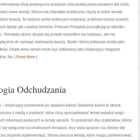
o internetowy blog poświęcony wizażowi oraz praktycznym poradom dla osób,
ywać nowe trendy. Strona ma charakter praktyczny i łączy w sobie tematy
dami beauty. To miejsce pełne kobiecych inspiracji, w którym można znaleźć
ze teksty, jak i analizy trendów. Polecam Poradnik początkującej stylistki i
i. Tematyka strony skupia się przede wszystkim na makijażu, ale nie
yłącznie do samego malowania twarzy. Studio Veriss pokazuje urodę jako
tków. Dzięki temu serwis może być odbierany jako inspirujący magazyn
dów. Na
[ Read More ]
ogia Odchudzania
i – inspirujący przewodnik po spalaniu kalorii Spalarnia kalorii to strona
orzony z myślą o osobach, które chcą uporządkować temat redukcji wagi i
ych informacji podanych w prosty sposób. To przestrzeń dla czytelników, którzy
ć się wyłącznie na chwilowych trendach, lecz wolą spojrzeć na zdrowy styl
przez pryzmat suplementacji. Strona porusza tematy, które mogą zainteresować