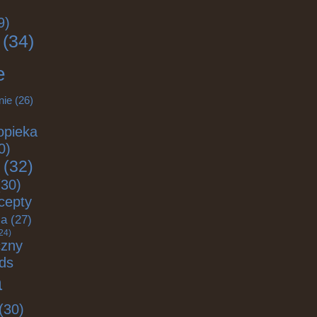
9)
(34)
e
nie
(26)
opieka
0)
(32)
30)
cepty
ja
(27)
24)
czny
ds
a
(30)