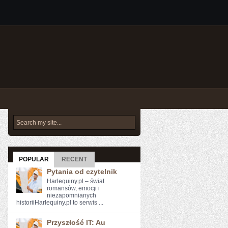
POPULAR
RECENT
Pytania od czytelnik
Harlequiny.pl – świat
romansów, emocji i
niezapomnianych
historiiHarlequiny.pl to serwis ...
Przyszłość IT: Au