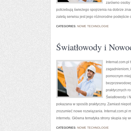
zarówno osoby s
potrzebują świeżego spojrzenia na dobrze znan
zaletą serwisu jest jego różnorodne podejście d
CATEGORIES:
NOWE TECHNOLOGIE
Światłowody i Nowoc
Internat.com.pl
zagadnieniom, k
pomocnym miejsc
bezprzewodowyc
praktycznych ro
Światłowody i N
pokazana w sposób praktyczny. Zamiast niepot
zrozumieć nowe rozwiązania. Internat.com.pl m
internetu. Główna tematyka strony skupia się wo
CATEGORIES:
NOWE TECHNOLOGIE