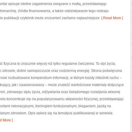
Portal opisuje istotne zagadnienia związane z mafią, przedstawiając
hierarchię, źródła finansowania, a także oddziaływanie tego rodzaju
zie publikacji czytelnik może zrozumieć zarówno najważniejsze
[ Read More ]
ć fizyczna to znacznie więcej niż tylko regularne ćwiczenia. To styl życia,
o zdrowie, dobre samopoczucie oraz codzienną energię. Strona poświęcona
tanowi rozbudowane kompendium informacji, w którym każdy miłośnik ruchu –
kujący, jak i zaawansowany – może znaleźć wartościowe materiały dotyczące
zeń, zdrowego stylu życia, odżywiania oraz świadomego rozwijania własnej
wis koncentruje się na popularyzowaniu aktywności fizycznej, przedstawiając
portami rekreacyjnymi, treningiem funkcjonalnym, bieganiem, jazdą na
ianym zdrowiem. Opis opiera się na tematyce publikowanej w serwisie.
d More ]