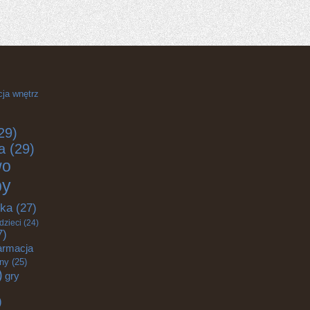
cja wnętrz
29)
a
(29)
wo
by
yka
(27)
dzieci
(24)
7)
armacja
zny
(25)
)
gry
)