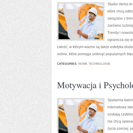
Studio Veriss t
które chcą odkr
związane z tren
zarówno luźniejs
Trendy i nowośc
ogranicza się w
całość, w którym ważne są także estetyka doda
online, które pomaga uniknąć popularnych błę
CATEGORIES:
NOWE TECHNOLOGIE
Motywacja i Psychol
Spalarnia kalori
internetowa stw
szukają czyteln
nie chcą opiera
życia szerzej: 