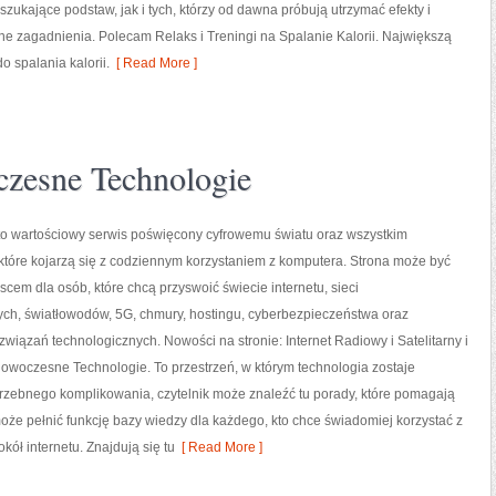
zukające podstaw, jak i tych, którzy od dawna próbują utrzymać efekty i
e zagadnienia. Polecam Relaks i Treningi na Spalanie Kalorii. Największą
o spalania kalorii.
[ Read More ]
zesne Technologie
 to wartościowy serwis poświęcony cyfrowemu światu oraz wszystkim
tóre kojarzą się z codziennym korzystaniem z komputera. Strona może być
em dla osób, które chcą przyswoić świecie internetu, sieci
h, światłowodów, 5G, chmury, hostingu, cyberbezpieczeństwa oraz
związań technologicznych. Nowości na stronie: Internet Radiowy i Satelitarny i
owoczesne Technologie. To przestrzeń, w którym technologia zostaje
rzebnego komplikowania, czytelnik może znaleźć tu porady, które pomagają
oże pełnić funkcję bazy wiedzy dla każdego, kto chce świadomiej korzystać z
kół internetu. Znajdują się tu
[ Read More ]