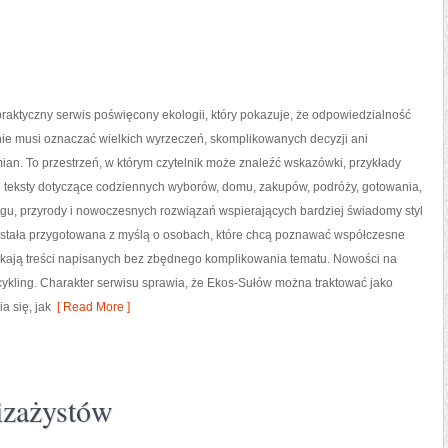
raktyczny serwis poświęcony ekologii, który pokazuje, że odpowiedzialność
nie musi oznaczać wielkich wyrzeczeń, skomplikowanych decyzji ani
an. To przestrzeń, w którym czytelnik może znaleźć wskazówki, przykłady
e teksty dotyczące codziennych wyborów, domu, zakupów, podróży, gotowania,
ingu, przyrody i nowoczesnych rozwiązań wspierających bardziej świadomy styl
została przygotowana z myślą o osobach, które chcą poznawać współczesne
kają treści napisanych bez zbędnego komplikowania tematu. Nowości na
pcykling. Charakter serwisu sprawia, że Ekos-Sułów można traktować jako
a się, jak
[ Read More ]
wizażystów