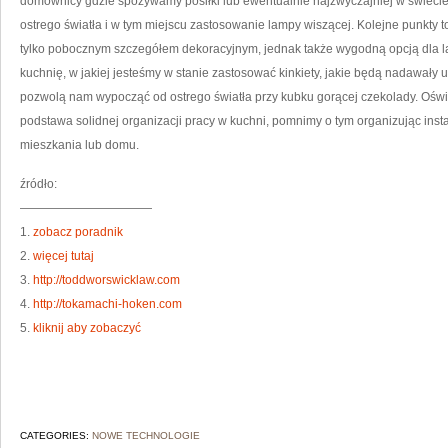
domownicy gdzie spożywamy posiłki lub ewentualnie najzwyczajniej w świec
ostrego światła i w tym miejscu zastosowanie lampy wiszącej. Kolejne punkty t
tylko pobocznym szczegółem dekoracyjnym, jednak także wygodną opcją dla l
kuchnię, w jakiej jesteśmy w stanie zastosować kinkiety, jakie będą nadawały
pozwolą nam wypocząć od ostrego światła przy kubku gorącej czekolady. Oświ
podstawa solidnej organizacji pracy w kuchni, pomnimy o tym organizując inst
mieszkania lub domu.
źródło:
———————————
1.
zobacz poradnik
2.
więcej tutaj
3.
http://toddworswicklaw.com
4.
http://tokamachi-hoken.com
5.
kliknij aby zobaczyć
CATEGORIES:
NOWE TECHNOLOGIE