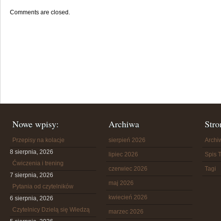
Comments are closed.
Nowe wpisy:
Archiwa
Stro
Przepisy na kolacje
sierpień 2026
Arch
8 sierpnia, 2026
lipiec 2026
Spis T
Ćwiczenia i trening
czerwiec 2026
Tagi
7 sierpnia, 2026
maj 2026
Pytania od czytelników
kwiecień 2026
6 sierpnia, 2026
Czytelnicy Dzielą się Wiedzą
marzec 2026