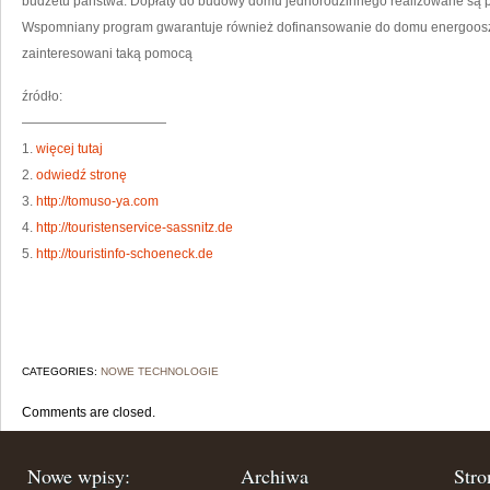
budżetu państwa. Dopłaty do budowy domu jednorodzinnego realizowane są p
Wspomniany program gwarantuje również dofinansowanie do domu energoos
zainteresowani taką pomocą
źródło:
———————————
1.
więcej tutaj
2.
odwiedź stronę
3.
http://tomuso-ya.com
4.
http://touristenservice-sassnitz.de
5.
http://touristinfo-schoeneck.de
CATEGORIES:
NOWE TECHNOLOGIE
Comments are closed.
Nowe wpisy:
Archiwa
Stro