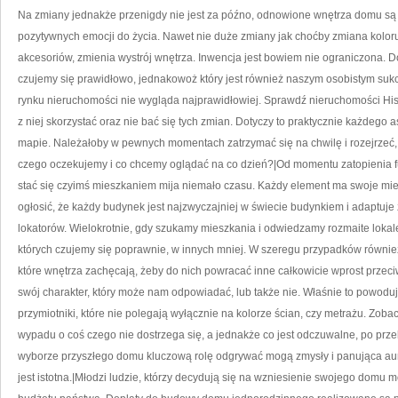
O
Na zmiany jednakże przenigdy nie jest za późno, odnowione wnętrza domu są
pozytywnych emocji do życia. Nawet nie duże zmiany jak choćby zmiana kolor
akcesoriów, zmienia wystrój wnętrza. Inwencja jest bowiem nie ograniczona. D
czujemy się prawidłowo, jednakowoż który jest również naszym osobistym suk
rynku nieruchomości nie wygląda najprawidłowiej. Sprawdź nieruchomości His
z niej skorzystać oraz nie bać się tych zmian. Dotyczy to praktycznie każdego a
mapie. Należałoby w pewnych momentach zatrzymać się na chwilę i rozejrzeć, 
czego oczekujemy i co chcemy oglądać na co dzień?|Od momentu zatopienia 
stać się czyimś mieszkaniem mija niemało czasu. Każdy element ma swoje mie
ogłosić, że każdy budynek jest najzwyczajniej w świecie budynkiem i adaptuj
lokatorów. Wielokrotnie, gdy szukamy mieszkania i odwiedzamy rozmaite lokal
których czujemy się poprawnie, w innych mniej. W szeregu przypadków również
które wnętrza zachęcają, żeby do nich powracać inne całkowicie wprost przec
swój charakter, który może nam odpowiadać, lub także nie. Właśnie to powod
przymiotniki, które nie polegają wyłącznie na kolorze ścian, czy metrażu. Zo
wypadu o coś czego nie dostrzega się, a jednakże co jest odczuwalne, po prz
wyborze przyszłego domu kluczową rolę odgrywać mogą zmysły i panująca aura
jest istotna.|Młodzi ludzie, którzy decydują się na wzniesienie swojego domu