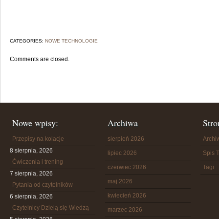
CATEGORIES:
NOWE TECHNOLOGIE
Comments are closed.
Nowe wpisy:
Archiwa
Stro
Przepisy na kolacje
sierpień 2026
Arch
8 sierpnia, 2026
lipiec 2026
Spis T
Ćwiczenia i trening
czerwiec 2026
Tagi
7 sierpnia, 2026
maj 2026
Pytania od czytelników
kwiecień 2026
6 sierpnia, 2026
Czytelnicy Dzielą się Wiedzą
marzec 2026