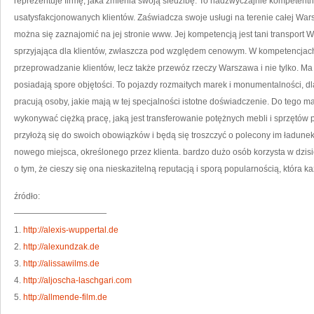
reprezentuje firmę, jaka zmienia swoją siedzibę. To nadzwyczajnie kompetentn
usatysfakcjonowanych klientów. Zaświadcza swoje usługi na terenie całej Warsza
można się zaznajomić na jej stronie www. Jej kompetencją jest tani transport W
sprzyjająca dla klientów, zwłaszcza pod względem cenowym. W kompetencjach
przeprowadzanie klientów, lecz także przewóz rzeczy Warszawa i nie tylko. M
posiadają spore objętości. To pojazdy rozmaitych marek i monumentalności, dla
pracują osoby, jakie mają w tej specjalności istotne doświadczenie. Do tego ma
wykonywać ciężką pracę, jaką jest transferowanie potężnych mebli i sprzętów
przyłożą się do swoich obowiązków i będą się troszczyć o polecony im ładune
nowego miejsca, określonego przez klienta. bardzo dużo osób korzysta w dzisie
o tym, że cieszy się ona nieskazitelną reputacją i sporą popularnością, która k
źródło:
———————————
1.
http://alexis-wuppertal.de
2.
http://alexundzak.de
3.
http://alissawilms.de
4.
http://aljoscha-laschgari.com
5.
http://allmende-film.de