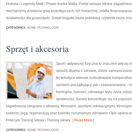
Historia i Legendy Mafii i Prawo kontra Mafia. Portal opisuje istotne zagadnie
mechanizmy działania grup przestępczych, ich hierarchię, źródła finansowania
działalności dla gospodarki. Dzięki bogatej bazie publikacji czytelnik może z
CATEGORIES:
NOWE TECHNOLOGIE
Sprzęt i akcesoria
Sport i aktywność fizyczna to znacznie więcej niż
sposób dbania o zdrowie, dobre samopoczucie
tej tematyce stanowi rozbudowane kompendium 
zarówno początkujący, jak i zaawansowany – m
treningów, ćwiczeń, zdrowego stylu życia, odż
sprawności. Serwis koncentruje się na popular
zagadnienia związane z siłownią, fitnessem, sportami rekreacyjnymi, treningi
rowerze, jogą, regeneracją oraz szeroko rozumianym zdrowiem. Opis opiera si
Polecam Trening siłowy i Trening siłowy.
[ Read More ]
CATEGORIES:
NOWE TECHNOLOGIE