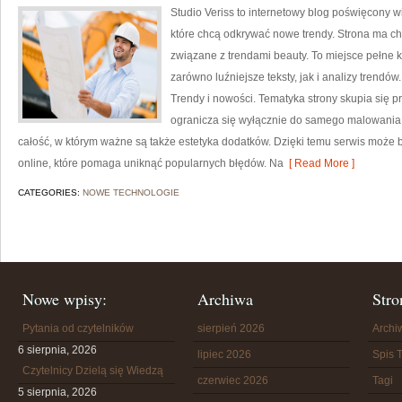
Studio Veriss to internetowy blog poświęcony 
które chcą odkrywać nowe trendy. Strona ma cha
związane z trendami beauty. To miejsce pełne k
zarówno luźniejsze teksty, jak i analizy trendów
Trendy i nowości. Tematyka strony skupia się p
ogranicza się wyłącznie do samego malowania t
całość, w którym ważne są także estetyka dodatków. Dzięki temu serwis może 
online, które pomaga uniknąć popularnych błędów. Na
[ Read More ]
CATEGORIES:
NOWE TECHNOLOGIE
Nowe wpisy:
Archiwa
Stro
Pytania od czytelników
sierpień 2026
Arch
6 sierpnia, 2026
lipiec 2026
Spis T
Czytelnicy Dzielą się Wiedzą
czerwiec 2026
Tagi
5 sierpnia, 2026