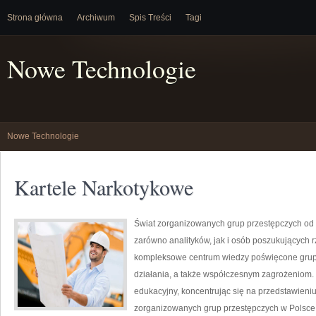
Strona główna
Archiwum
Spis Treści
Tagi
Nowe Technologie
Nowe Technologie
Kartele Narkotykowe
Świat zorganizowanych grup przestępczych od 
zarówno analityków, jak i osób poszukujących r
kompleksowe centrum wiedzy poświęcone grup
działania, a także współczesnym zagrożeniom.
edukacyjny, koncentrując się na przedstawieniu
zorganizowanych grup przestępczych w Polsce,