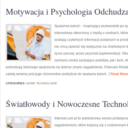
Motywacja i Psychologia Odchudza
Spalarnia kalorii – inspirujący przewodnik po spa
internetowa stworzony z myślą o osobach, któr
szukają czytelnych informacji podanych w prosty
nie chcą opierać się wyłącznie na chwilowych t
życia szerzej: przez pryzmat suplementacji. St
zarówno osoby szukające podstaw, jak i tych, k
potrzebują świeżego spojrzenia na dobrze znane zagadnienia. Polecam Relaks 
zaletą serwisu jest jego różnorodne podejście do spalania kalorii.
[ Read More 
CATEGORIES:
NOWE TECHNOLOGIE
Światłowody i Nowoczesne Techno
Internat.com.pl to wartościowy serwis poświęc
zagadnieniom, które kojarzą się z codziennym 