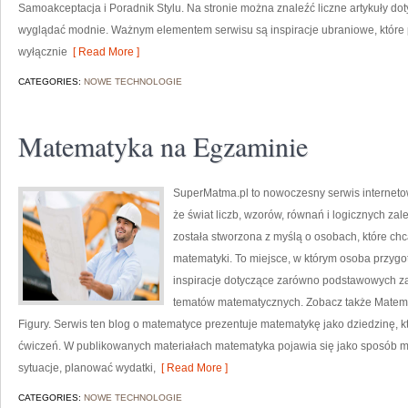
Samoakceptacja i Poradnik Stylu. Na stronie można znaleźć liczne artykuły do
wyglądać modnie. Ważnym elementem serwisu są inspiracje ubraniowe, które p
wyłącznie
[ Read More ]
CATEGORIES:
NOWE TECHNOLOGIE
Matematyka na Egzaminie
SuperMatma.pl to nowoczesny serwis interneto
że świat liczb, wzorów, równań i logicznych zal
została stworzona z myślą o osobach, które c
matematyki. To miejsce, w którym osoba przyg
inspiracje dotyczące zarówno podstawowych z
tematów matematycznych. Zobacz także Matemat
Figury. Serwis ten blog o matematyce prezentuje matematykę jako dziedzinę, kt
ćwiczeń. W publikowanych materiałach matematyka pojawia się jako sposób 
sytuacje, planować wydatki,
[ Read More ]
CATEGORIES:
NOWE TECHNOLOGIE