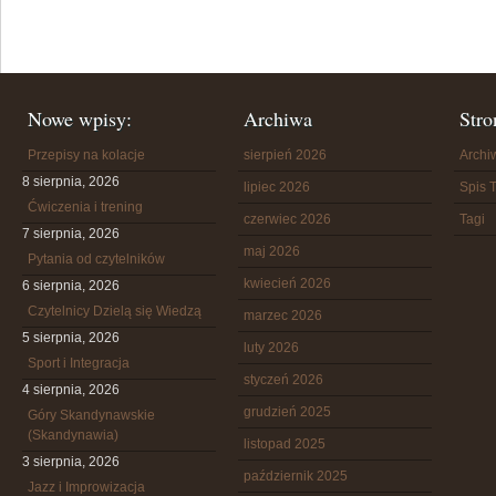
Nowe wpisy:
Archiwa
Stro
Przepisy na kolacje
sierpień 2026
Arch
8 sierpnia, 2026
lipiec 2026
Spis T
Ćwiczenia i trening
czerwiec 2026
Tagi
7 sierpnia, 2026
maj 2026
Pytania od czytelników
kwiecień 2026
6 sierpnia, 2026
Czytelnicy Dzielą się Wiedzą
marzec 2026
5 sierpnia, 2026
luty 2026
Sport i Integracja
styczeń 2026
4 sierpnia, 2026
grudzień 2025
Góry Skandynawskie
(Skandynawia)
listopad 2025
3 sierpnia, 2026
październik 2025
Jazz i Improwizacja