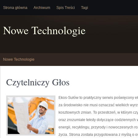
Strona główna
Archiwum
Spis Treści
Tagi
Nowe Technologie
Nowe Technologie
Czytelniczy Głos
Ekos-Sułów to praktyczny serwis poświęcony ek
za środowisko nie musi oznaczać wielkich wyr
kosztownych zmian. To przestrzeń, w którym cz
oraz zrozumiałe teksty dotyczące codziennych
energii, recyklingu, przyrody i nowoczesnych r
życia. Strona została przygotowana z myślą o